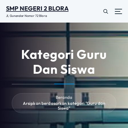
L
SMP NEGERI 2 BLORA
e
w
Jl, Gunandar Nomor 72 Blora
a
t
i
k
e
Kategori Guru
k
o
Dan Siswa
n
t
e
n
Beranda
Arsipkan berdasarkan kategori "Guru dan
Siswa"