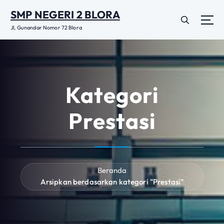
L
SMP NEGERI 2 BLORA
e
w
Jl, Gunandar Nomor 72 Blora
a
t
i
k
e
Kategori
k
o
Prestasi
n
t
e
n
Beranda
Arsipkan berdasarkan kategori "Prestasi"