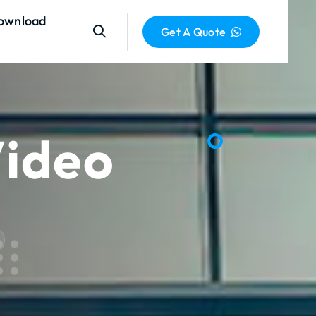
ownload
Get A Quote
Video