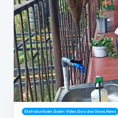
Ekstrakurikuler
,
Galeri Video
,
Guru dan Siswa
,
News