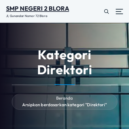
L
SMP NEGERI 2 BLORA
e
w
Jl, Gunandar Nomor 72 Blora
a
t
i
k
e
Kategori
k
o
Direktori
n
t
e
n
Beranda
Arsipkan berdasarkan kategori "Direktori"