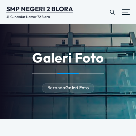
L
SMP NEGERI 2 BLORA
e
w
Jl, Gunandar Nomor 72 Blora
a
t
i
k
e
Galeri Foto
k
o
n
t
e
Beranda
Galeri Foto
n