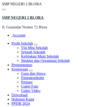
Lewati
S
M
P
N
E
G
E
R
I
2
B
L
O
R
A
ke
konten
SMP NEGERI 2 BLORA
Jl, Gunandar Nomor 72 Blora
Account
Profil Sekolah
Visi Misi Sekolah
Sejarah Sekolah
Kebijakan Mutu Sekolah
Struktur dan Organisasi Sekolah
Pengumuman
Kesiswaan
Guru dan Siswa
Ekstrakurikuler
Prestasi
Galeri Foto
Galeri Video
Download
Hubungi Kami
PPDB 2024