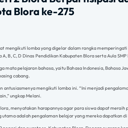
ota Blora ke-275
at mengikuti lomba yang digelar dalam rangka memperingati B
a A, B, C, D Dinas Pendidikan Kabupaten Blora serta Aula SMP 
a mata pelajaran bahasa, yaitu Bahasa Indonesia, Bahasa Ja
asing cabang.
kan antusiasmenya mengikuti lomba ini. “Ini menjadi penga
ain,” ungkap Melani.
lora, menyatakan harapannya agar para siswa dapat meraih 
utama adalah pengalaman belajar yang mereka dapatkan di si
SMP negeri dan swasta se-Kabupaten Blora. Dengan suasana kom