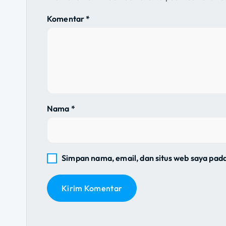
s
Komentar
*
i
p
o
Nama
*
s
Simpan nama, email, dan situs web saya pad