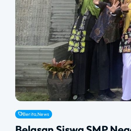
Berita
,
News
Belasan Siswa SMP Nege