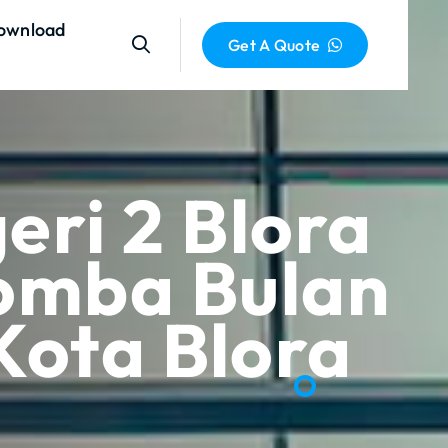
ownload
Get A Quote
ri 2 Blora
Lomba Bulan
Kota Blora