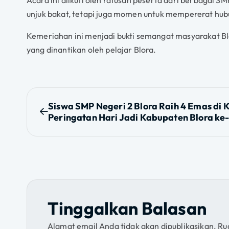
unjuk bakat, tetapi juga momen untuk mempererat hu
Kemeriahan ini menjadi bukti semangat masyarakat Bl
yang dinantikan oleh pelajar Blora.
N
Siswa SMP Negeri 2 Blora Raih 4 Emas di
Peringatan Hari Jadi Kabupaten Blora ke
a
v
i
g
Tinggalkan Balasan
a
Alamat email Anda tidak akan dipublikasikan.
Ru