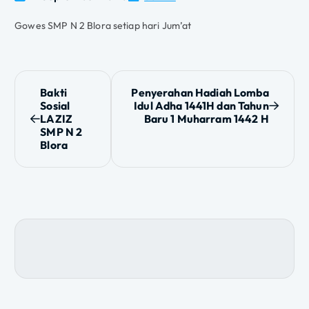
Gowes SMP N 2 Blora setiap hari Jum’at
N
Bakti
Penyerahan Hadiah Lomba
Sosial
Idul Adha 1441H dan Tahun
a
LAZIZ
Baru 1 Muharram 1442 H
SMP N 2
v
Blora
i
g
a
s
i