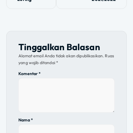
v
i
g
a
Tinggalkan Balasan
s
Alamat email Anda tidak akan dipublikasikan.
Ruas
yang wajib ditandai
*
i
Komentar
*
p
o
s
Nama
*