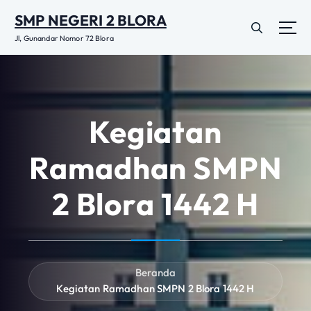
L
SMP NEGERI 2 BLORA
e
w
Jl, Gunandar Nomor 72 Blora
a
t
i
k
e
Kegiatan
k
o
Ramadhan SMPN
n
t
2 Blora 1442 H
e
n
Beranda
Kegiatan Ramadhan SMPN 2 Blora 1442 H