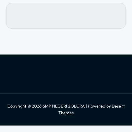
i
g
a
s
i
p
o
s
Copyright © 2026 SMP NEGERI 2 BLORA | Powered by
Desert
Themes