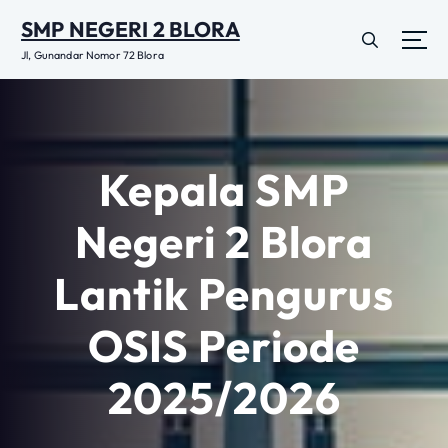
L
SMP NEGERI 2 BLORA
e
w
Jl, Gunandar Nomor 72 Blora
a
t
i
k
e
Kepala SMP
k
o
Negeri 2 Blora
n
t
Lantik Pengurus
e
n
OSIS Periode
2025/2026