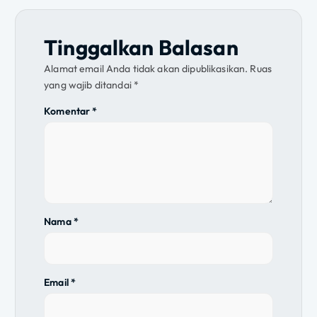
i
g
Tinggalkan Balasan
a
Alamat email Anda tidak akan dipublikasikan.
Ruas
yang wajib ditandai
*
s
Komentar
*
i
p
o
s
Nama
*
Email
*