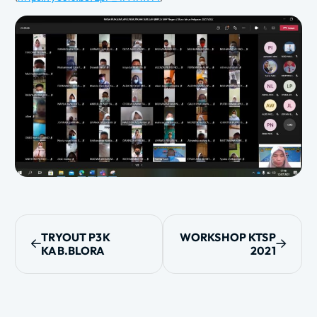
N
TRYOUT P3K
WORKSHOP KTSP
KAB.BLORA
2021
a
v