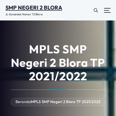
L
SMP NEGERI 2 BLORA
e
w
Jl, Gunandar Nomor 72 Blora
a
t
i
k
e
MPLS SMP
k
o
Negeri 2 Blora TP
n
t
2021/2022
e
n
Beranda
MPLS SMP Negeri 2 Blora TP 2021/2022