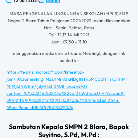
12 Juli 2021
admin
MASA PENGENALAN LINGKUNGAN SEKOLAH (MPLS) SMP
Negeri 2 Blora Tahun Pelajaran 2021/2022, akan dilaksanakan
Hari : Senin, Selasa, Rabu
Tgl : 12,13,14 Juli 2021
Jam : 07.30 – 11.10
menggunakan media online (teams Meeting), dengan link
berikut ini
https://teams.microsoft.com/l/meetup-
join/19%3ameeting_M2U1MmQxNDgtNTk5MC00NTY1LTlhMT
MtMjI2NWRmNjBjMTZh%40thread.v2/0?
context=%7b%22Tid%22%3a%225ef3fa9d-d5c0-4f9c-aba9-
396121f57893%22%2c%22Oid%22%3a%22313e83b6-354a-
49ba-9ead-df8c4f525818%22%7d
Sambutan Kepala SMPN 2 Blora, Bapak
Suyitno, S.Pd, M.Pd :