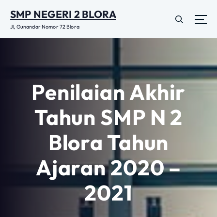
L
SMP NEGERI 2 BLORA
e
w
Jl, Gunandar Nomor 72 Blora
a
t
i
k
e
Penilaian Akhir
k
o
Tahun SMP N 2
n
t
Blora Tahun
e
n
Ajaran 2020 –
2021