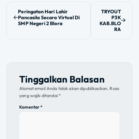
N
Peringatan Hari Lahir
TRYOUT
Pancasila Secara Virtual Di
P3K
a
SMP Negeri 2 Blora
KAB.BLO
RA
v
i
g
a
Tinggalkan Balasan
s
Alamat email Anda tidak akan dipublikasikan.
Ruas
yang wajib ditandai
*
i
Komentar
*
p
o