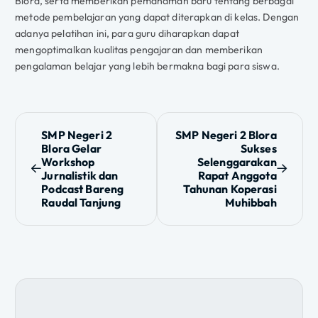
Blora, serta memberikan pemahaman baru tentang berbagai
metode pembelajaran yang dapat diterapkan di kelas. Dengan
adanya pelatihan ini, para guru diharapkan dapat
mengoptimalkan kualitas pengajaran dan memberikan
pengalaman belajar yang lebih bermakna bagi para siswa.
N
SMP Negeri 2
SMP Negeri 2 Blora
Blora Gelar
Sukses
a
Workshop
Selenggarakan
Jurnalistik dan
Rapat Anggota
v
Podcast Bareng
Tahunan Koperasi
Raudal Tanjung
Muhibbah
i
g
a
s