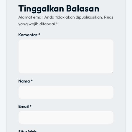
s
Tinggalkan Balasan
i
Alamat email Anda tidak akan dipublikasikan.
Ruas
yang wajib ditandai
*
p
Komentar
*
o
s
Nama
*
Email
*
Situs Web