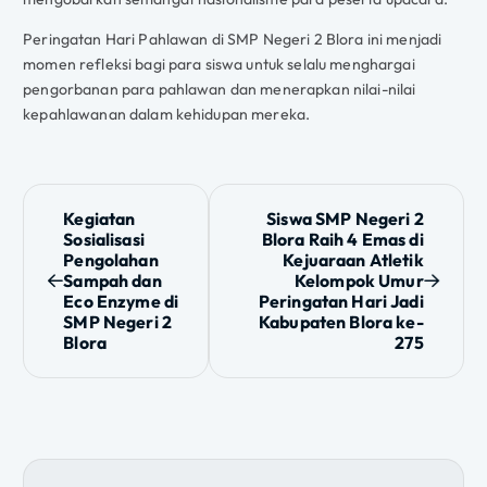
Peringatan Hari Pahlawan di SMP Negeri 2 Blora ini menjadi
momen refleksi bagi para siswa untuk selalu menghargai
pengorbanan para pahlawan dan menerapkan nilai-nilai
kepahlawanan dalam kehidupan mereka.
N
Kegiatan
Siswa SMP Negeri 2
Sosialisasi
Blora Raih 4 Emas di
a
Pengolahan
Kejuaraan Atletik
Sampah dan
Kelompok Umur
v
Eco Enzyme di
Peringatan Hari Jadi
SMP Negeri 2
Kabupaten Blora ke-
i
Blora
275
g
a