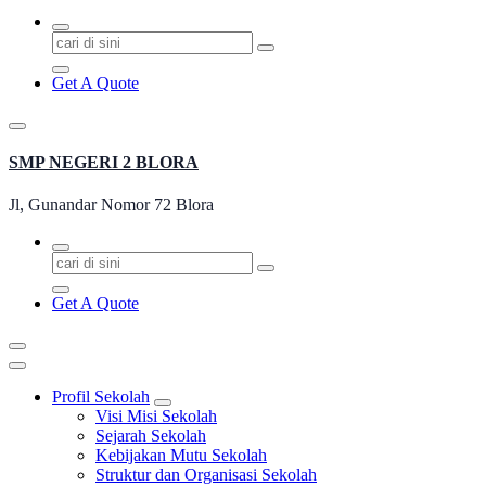
Pencarian
untuk:
Get A Quote
SMP NEGERI 2 BLORA
Jl, Gunandar Nomor 72 Blora
Pencarian
untuk:
Get A Quote
Profil Sekolah
Visi Misi Sekolah
Sejarah Sekolah
Kebijakan Mutu Sekolah
Struktur dan Organisasi Sekolah