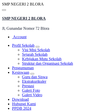
Lewati
S
M
P
N
E
G
E
R
I
2
B
L
O
R
A
ke
konten
SMP NEGERI 2 BLORA
Jl, Gunandar Nomor 72 Blora
Account
Profil Sekolah
Visi Misi Sekolah
Sejarah Sekolah
Kebijakan Mutu Sekolah
Struktur dan Organisasi Sekolah
Pengumuman
Kesiswaan
Guru dan Siswa
Ekstrakurikuler
Prestasi
Galeri Foto
Galeri Video
Download
Hubungi Kami
PPDB 2024