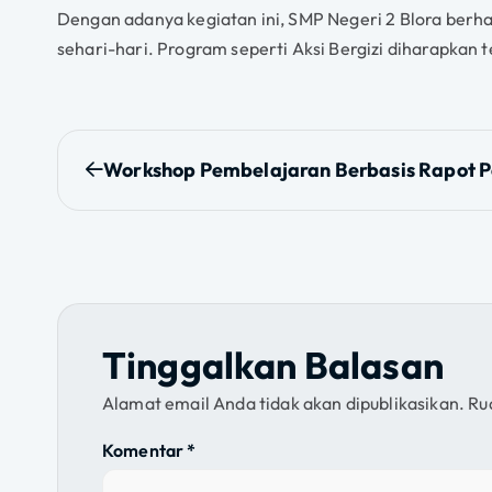
Dengan adanya kegiatan ini, SMP Negeri 2 Blora berh
sehari-hari. Program seperti Aksi Bergizi diharapkan
N
Workshop Pembelajaran Berbasis Rapot P
a
v
i
Tinggalkan Balasan
g
Alamat email Anda tidak akan dipublikasikan.
Ru
a
Komentar
*
s