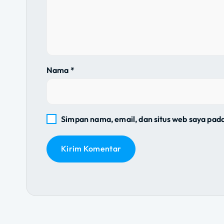
i
p
o
Nama
*
s
Simpan nama, email, dan situs web saya pad