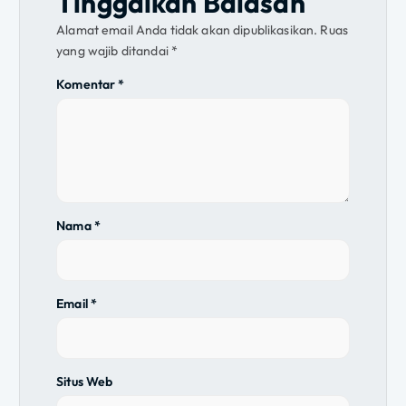
Tinggalkan Balasan
a
Alamat email Anda tidak akan dipublikasikan.
Ruas
s
yang wajib ditandai
*
i
Komentar
*
p
o
s
Nama
*
Email
*
Situs Web