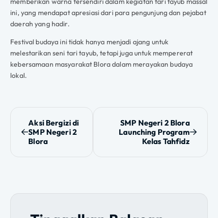
memberikan warna tersendiri dalam kegiatan tari tayub massal
ini, yang mendapat apresiasi dari para pengunjung dan pejabat
daerah yang hadir.
Festival budaya ini tidak hanya menjadi ajang untuk
melestarikan seni tari tayub, tetapi juga untuk mempererat
kebersamaan masyarakat Blora dalam merayakan budaya
lokal.
N
Aksi Bergizi di
SMP Negeri 2 Blora
SMP Negeri 2
Launching Program
a
Blora
Kelas Tahfidz
v
i
g