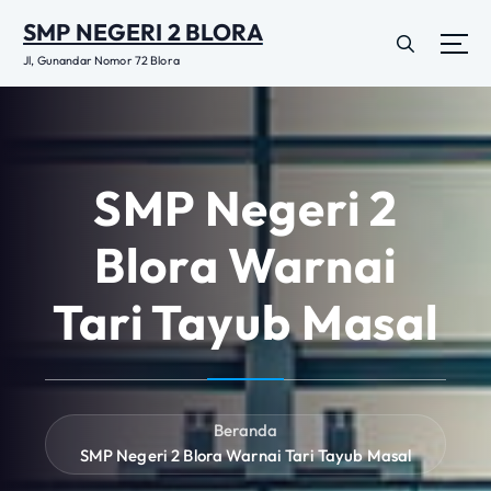
L
SMP NEGERI 2 BLORA
e
w
Jl, Gunandar Nomor 72 Blora
a
t
i
k
e
SMP Negeri 2
k
o
Blora Warnai
n
t
Tari Tayub Masal
e
n
Beranda
SMP Negeri 2 Blora Warnai Tari Tayub Masal