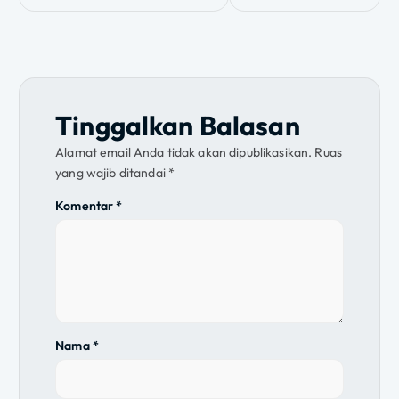
v
i
g
Tinggalkan Balasan
a
Alamat email Anda tidak akan dipublikasikan.
Ruas
s
yang wajib ditandai
*
i
Komentar
*
p
o
s
Nama
*