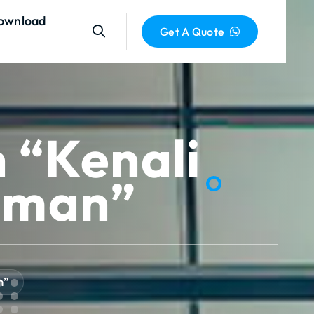
ownload
Get A Quote
 “Kenali
uman”
n”