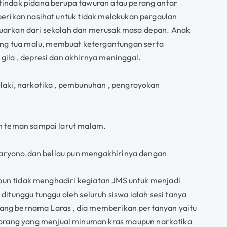
 tindak pidana berupa tawuran atau perang antar
berikan nasihat untuk tidak melakukan pergaulan
luarkan dari sekolah dan merusak masa depan. Anak
ang tua malu, membuat ketergantungan serta
gila , depresi dan akhirnya meninggal.
laki, narkotika , pembunuhan , pengroyokan
an teman sampai larut malam.
k Karyono,dan beliau pun mengakhirinya dengan
aupun tidak menghadiri kegiatan JMS untuk menjadi
unggu tunggu oleh seluruh siswa ialah sesi tanya
7 yang bernama Laras , dia memberikan pertanyan yaitu
eorang yang menjual minuman kras maupun narkotika