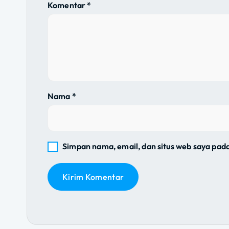
s
Komentar
*
i
p
o
Nama
*
s
Simpan nama, email, dan situs web saya pad