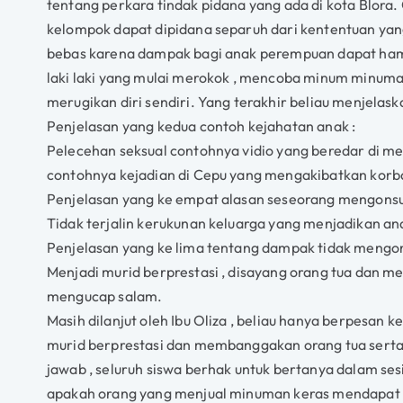
tentang perkara tindak pidana yang ada di kota Blora
kelompok dapat dipidana separuh dari kententuan yang
bebas karena dampak bagi anak perempuan dapat hamil
laki laki yang mulai merokok , mencoba minum minum
merugikan diri sendiri. Yang terakhir beliau menjela
Penjelasan yang kedua contoh kejahatan anak :
Pelecehan seksual contohnya vidio yang beredar di me
contohnya kejadian di Cepu yang mengakibatkan korba
Penjelasan yang ke empat alasan seseorang mengons
Tidak terjalin kerukunan keluarga yang menjadikan an
Penjelasan yang ke lima tentang dampak tidak mengo
Menjadi murid berprestasi , disayang orang tua dan m
mengucap salam.
Masih dilanjut oleh Ibu Oliza , beliau hanya berpesan
murid berprestasi dan membanggakan orang tua serta 
jawab , seluruh siswa berhak untuk bertanya dalam ses
apakah orang yang menjual minuman keras mendapat t