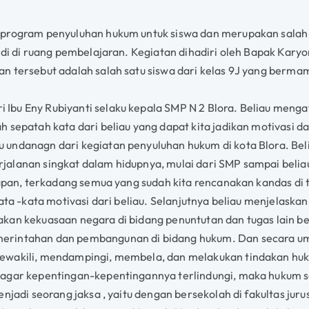
 program penyuluhan hukum untuk siswa dan merupakan salah
di di ruang pembelajaran. Kegiatan dihadiri oleh Bapak Karyon
 tersebut adalah salah satu siswa dari kelas 9J yang bermama
bu Eny Rubiyanti selaku kepala SMP N 2 Blora. Beliau mengat
h sepatah kata dari beliau yang dapat kita jadikan motivasi 
ndanagn dari kegiatan penyuluhan hukum di kota Blora. Beliau
alanan singkat dalam hidupnya, mulai dari SMP sampai beliau 
rapan, terkadang semua yang sudah kita rencanakan kandas di 
kata -kata motivasi dari beliau. Selanjutnya beliau menjelask
akan kekuasaan negara di bidang penuntutan dan tugas lain
merintahan dan pembangunan di bidang hukum. Dan secara u
 mewakili, mendampingi, membela, dan melakukan tindakan h
 agar kepentingan-kepentingannya terlindungi, maka hukum 
enjadi seorang jaksa , yaitu dengan bersekolah di fakultas j