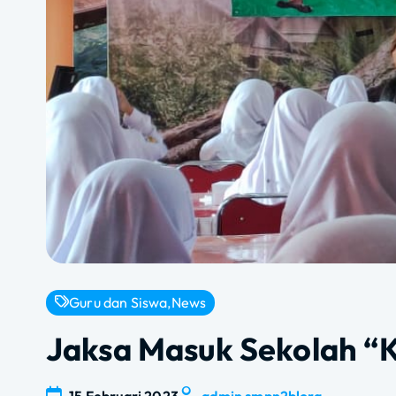
Guru dan Siswa
,
News
Jaksa Masuk Sekolah “