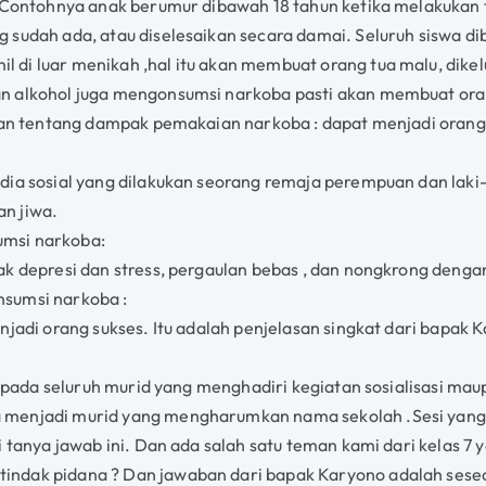
. Contohnya anak berumur dibawah 18 tahun ketika melakukan
 sudah ada, atau diselesaikan secara damai. Seluruh siswa di
 di luar menikah ,hal itu akan membuat orang tua malu, dike
an alkohol juga mengonsumsi narkoba pasti akan membuat or
skan tentang dampak pemakaian narkoba : dapat menjadi orang 
dia sosial yang dilakukan seorang remaja perempuan dan laki-
n jiwa.
umsi narkoba:
ak depresi dan stress, pergaulan bebas , dan nongkrong deng
nsumsi narkoba :
enjadi orang sukses. Itu adalah penjelasan singkat dari bapa
 kepada seluruh murid yang menghadiri kegiatan sosialisasi m
menjadi murid yang mengharumkan nama sekolah .Sesi yang dit
i tanya jawab ini. Dan ada salah satu teman kami dari kelas 
indak pidana ? Dan jawaban dari bapak Karyono adalah ses