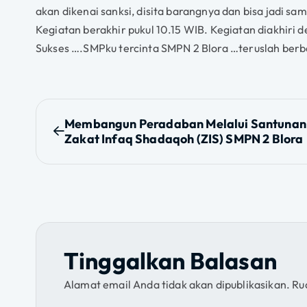
akan dikenai sanksi, disita barangnya dan bisa jadi sa
Kegiatan berakhir pukul 10.15 WIB. Kegiatan diakhiri 
Sukses ….SMPku tercinta SMPN 2 Blora …teruslah berb
N
Membangun Peradaban Melalui Santunan 
Zakat Infaq Shadaqoh (ZIS) SMPN 2 Blora
a
v
i
g
Tinggalkan Balasan
a
Alamat email Anda tidak akan dipublikasikan.
Ru