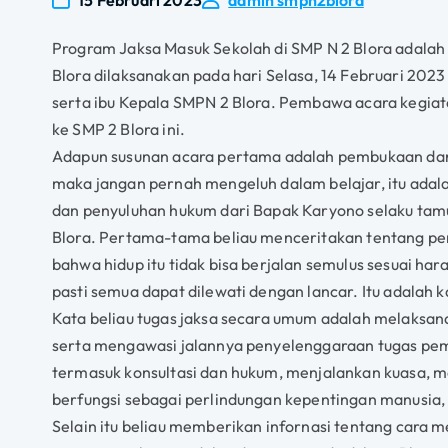
15 Februari 2023
admin smpn2blora
Program Jaksa Masuk Sekolah di SMP N 2 Blora adalah
Blora dilaksanakan pada hari Selasa, 14 Februari 2023 
serta ibu Kepala SMPN 2 Blora. Pembawa acara kegiatan
ke SMP 2 Blora ini.
Adapun susunan acara pertama adalah pembukaan dari I
maka jangan pernah mengeluh dalam belajar, itu adala
dan penyuluhan hukum dari Bapak Karyono selaku tamu u
Blora. Pertama-tama beliau menceritakan tentang perj
bahwa hidup itu tidak bisa berjalan semulus sesuai ha
pasti semua dapat dilewati dengan lancar. Itu adalah 
Kata beliau tugas jaksa secara umum adalah melaksan
serta mengawasi jalannya penyelenggaraan tugas pe
termasuk konsultasi dan hukum, menjalankan kuasa,
berfungsi sebagai perlindungan kepentingan manusia,
Selain itu beliau memberikan infornasi tentang cara m