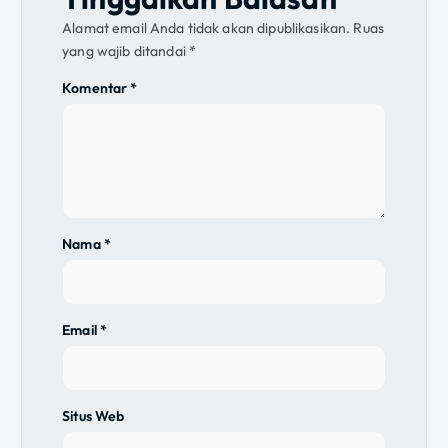
s
Alamat email Anda tidak akan dipublikasikan.
Ruas
i
yang wajib ditandai
*
Komentar
*
p
o
s
Nama
*
Email
*
Situs Web