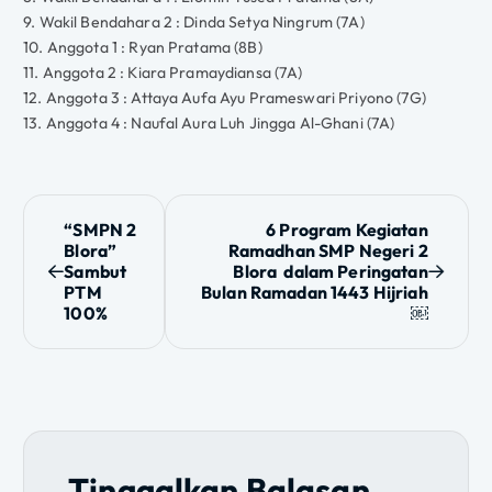
9. Wakil Bendahara 2 : Dinda Setya Ningrum (7A)
10. Anggota 1 : Ryan Pratama (8B)
11. Anggota 2 : Kiara Pramaydiansa (7A)
12. Anggota 3 : Attaya Aufa Ayu Prameswari Priyono (7G)
13. Anggota 4 : Naufal Aura Luh Jingga Al-Ghani (7A)
N
“SMPN 2
6 Program Kegiatan
Blora”
Ramadhan SMP Negeri 2
a
Sambut
Blora dalam Peringatan
PTM
Bulan Ramadan 1443 Hijriah
v
100%
￼
i
g
a
Tinggalkan Balasan