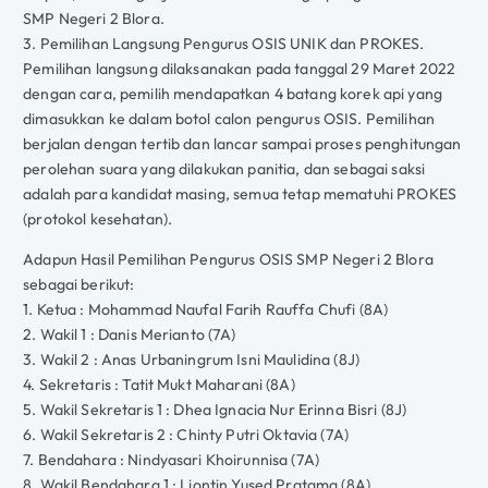
SMP Negeri 2 Blora.
3. Pemilihan Langsung Pengurus OSIS UNIK dan PROKES.
Pemilihan langsung dilaksanakan pada tanggal 29 Maret 2022
dengan cara, pemilih mendapatkan 4 batang korek api yang
dimasukkan ke dalam botol calon pengurus OSIS. Pemilihan
berjalan dengan tertib dan lancar sampai proses penghitungan
perolehan suara yang dilakukan panitia, dan sebagai saksi
adalah para kandidat masing, semua tetap mematuhi PROKES
(protokol kesehatan).
Adapun Hasil Pemilihan Pengurus OSIS SMP Negeri 2 Blora
sebagai berikut:
1. Ketua : Mohammad Naufal Farih Rauffa Chufi (8A)
2. Wakil 1 : Danis Merianto (7A)
3. Wakil 2 : Anas Urbaningrum Isni Maulidina (8J)
4. Sekretaris : Tatit Mukt Maharani (8A)
5. Wakil Sekretaris 1 : Dhea Ignacia Nur Erinna Bisri (8J)
6. Wakil Sekretaris 2 : Chinty Putri Oktavia (7A)
7. Bendahara : Nindyasari Khoirunnisa (7A)
8. Wakil Bendahara 1 : Liontin Yused Pratama (8A)