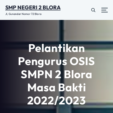
L
SMP NEGERI 2 BLORA
e
w
Jl, Gunandar Nomor 72 Blora
a
t
i
k
e
Pelantikan
k
o
Pengurus OSIS
n
t
SMPN 2 Blora
e
n
Masa Bakti
2022/2023