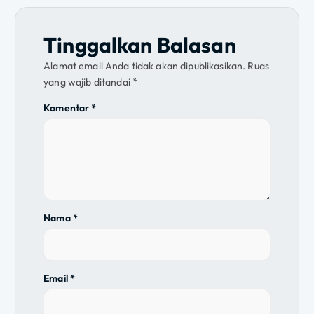
a
s
Tinggalkan Balasan
i
Alamat email Anda tidak akan dipublikasikan.
Ruas
yang wajib ditandai
*
p
Komentar
*
o
s
Nama
*
Email
*