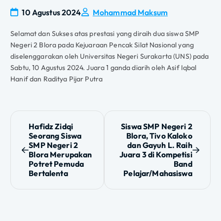
10 Agustus 2024
Mohammad Maksum
Selamat dan Sukses atas prestasi yang diraih dua siswa SMP
Negeri 2 Blora pada Kejuaraan Pencak Silat Nasional yang
diselenggarakan oleh Universitas Negeri Surakarta (UNS) pada
Sabtu, 10 Agustus 2024. Juara 1 ganda diarih oleh Asif Iqbal
Hanif dan Raditya Pijar Putra
N
Hafidz Zidqi
Siswa SMP Negeri 2
Seorang Siswa
Blora, Tivo Kaloko
a
SMP Negeri 2
dan Gayuh L. Raih
Blora Merupakan
Juara 3 di Kompetisi
v
Potret Pemuda
Band
Bertalenta
Pelajar/Mahasiswa
i
g