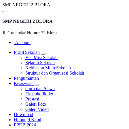
Lewati
S
M
P
N
E
G
E
R
I
2
B
L
O
R
A
ke
konten
SMP NEGERI 2 BLORA
Jl, Gunandar Nomor 72 Blora
Account
Profil Sekolah
Visi Misi Sekolah
Sejarah Sekolah
Kebijakan Mutu Sekolah
Struktur dan Organisasi Sekolah
Pengumuman
Kesiswaan
Guru dan Siswa
Ekstrakurikuler
Prestasi
Galeri Foto
Galeri Video
Download
Hubungi Kami
PPDB 2024