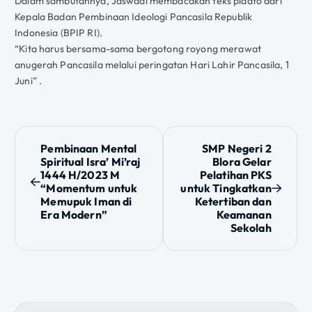
Dalam sambutannya, Jaswadi membacakan teks pidato dari
Kepala Badan Pembinaan Ideologi Pancasila Republik
Indonesia (BPIP RI).
“Kita harus bersama-sama bergotong royong merawat
anugerah Pancasila melalui peringatan Hari Lahir Pancasila, 1
Juni” .
N
Pembinaan Mental
SMP Negeri 2
Spiritual Isra’ Mi’raj
Blora Gelar
a
1444 H/2023 M
Pelatihan PKS
“Momentum untuk
untuk Tingkatkan
v
Memupuk Iman di
Ketertiban dan
Era Modern”
Keamanan
i
Sekolah
g
a