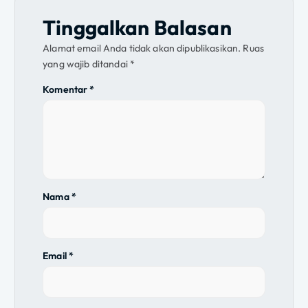
s
Tinggalkan Balasan
i
Alamat email Anda tidak akan dipublikasikan.
Ruas
yang wajib ditandai
*
p
Komentar
*
o
s
Nama
*
Email
*